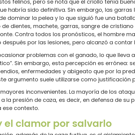
 estos felinos, pero se nota que el criollo tenía b
e habría sido definitiva. Sin embargo, las garras l
 de dominar la pelea y lo que siguió fue una batall
o de dientes, machete, garras, sangre de cristiano 
nte. Contra todos los pronósticos, el hombre mat
espués por las lesiones, pero alcanzó a contar la
 ocasionar problemas con el ganado, lo que lleva 
ico”. Sin embargo, esta percepción es errónea:
endios, enfermedades y abigeato que por la predac
ste argumento suele utilizarse como justificación 
n mayores inconvenientes. La mayoría de los ataq
a la presión de caza, es decir, en defensa de su 
 ese contexto.
y el clamor por salvarlo
ción, además de la caza furtiva, es el aislamient