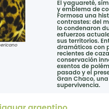
El yaguareté, sí
y emblema de co
Formosa una his
contrastes: del m
lo condenaron du
esfuerzos actuale
sus territorios. E
mericano
dramáticos con p
recientes de caza
conservación in
exentos de polémi
pasado y el prese
Gran Chaco, una 
supervivencia.
 jaguar argentino