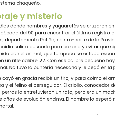
sistema chaqueño.
raje y misterio
odios donde hombres y yaguaretés se cruzaron en 
 década del 90 para encontrar el último registro d
n, departamento Patiño, centro-norte de la Provinc
idió salir a buscarlo para cazarlo y evitar que si
rápido con el animal, que tampoco se estaba escond
 un rifle calibre .22. Con ese calibre pequeño hay
al. No tuvo la puntería necesaria y le pegó en la 
 le cayó en gracia recibir un tiro, y para colmo e
a y el felino el perseguidor. El criollo, conocedor
s perros lo entretuvieron un rato, pero era un ma
e años de evolución encima. El hombre lo esper
ortal.