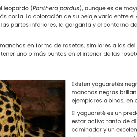
el leopardo (
Panthera pardus
), aunque es de may
 corta. La coloración de su pelaje varía entre el a
as partes inferiores, la garganta y el contorno de
n manchas en forma de rosetas, similares a las de
ntener uno o más puntos en el interior de las ros
Existen yaguaretés neg
manchas negras brillan
ejemplares albinos, en
El yaguareté es un preda
estar activo tanto de d
caminador y un excelen