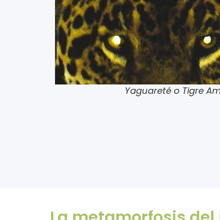
Yaguareté o Tigre A
La metamorfosis del