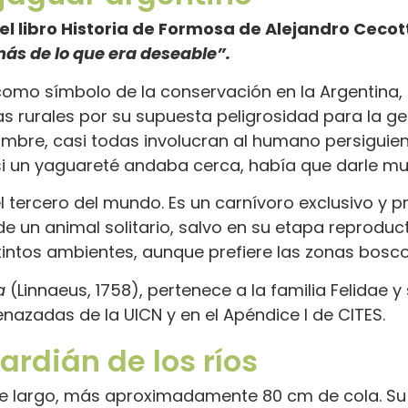
l libro Historia de Formosa de Alejandro Cecot
más de lo que era deseable”.
omo símbolo de la conservación en la Argentina, 
 rurales por su supuesta peligrosidad para la gen
ombre, casi todas involucran al humano persiguien
si un yaguareté andaba cerca, había que darle mue
l tercero del mundo. Es un carnívoro exclusivo y 
de un animal solitario, salvo en su etapa reproduct
stintos ambientes, aunque prefiere las zonas bosc
a
(Linnaeus, 1758), pertenece a la familia Felidae y
enazadas de la UICN y en el Apéndice I de CITES.
ardián de los ríos
de largo, más aproximadamente 80 cm de cola. Su al