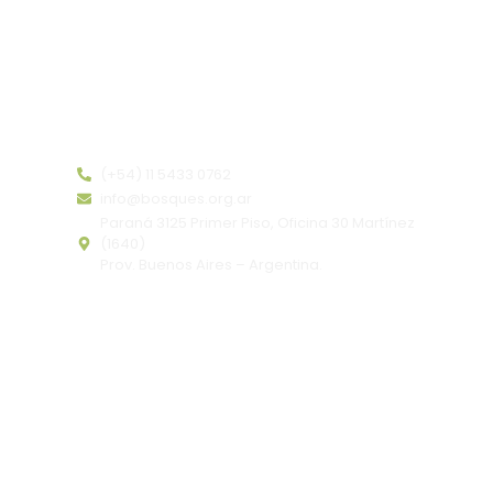
Huella de Carbono e Hídrica
Quiero Colaborar
Estudios Ambientales
Contactanos
(+54) 11 5433 0762
info@bosques.org.ar
Paraná 3125 Primer Piso, Oficina 30 Martínez
(1640)
Prov. Buenos Aires – Argentina.
Copyright ©
Bosques.org.ar
– Comprometidos con
la conservación de los bosques nativos de
Argentina.