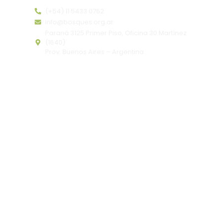
(+54) 11 5433 0762
info@bosques.org.ar
Paraná 3125 Primer Piso, Oficina 30 Martínez
(1640)
Prov. Buenos Aires – Argentina.
Copyright ©
Bosques.org.ar
– Comprometidos con
la conservación de los bosques nativos de
Argentina.